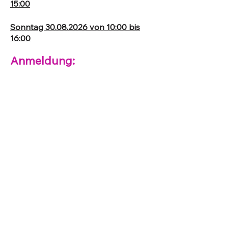
15:00
Sonntag
30.08.2026
von 10:00 bis
16:00
Anmeldung:
Verbindliche Anmeldung mit deinen
Kontaktdaten:
E-Mail:
info@rebeccastruck.com
WhatsApp:
+49 1525 9573126
Veranstaltungsort:
RS Coaching, Sthamerstrasse 52,
22397 Hamburg in Wohldorf-
Ohlstedt
Kontakt
Rebecca Struck